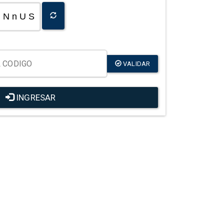
N n U S
VALIDAR
INGRESAR