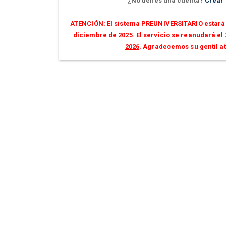
¿No tienes una cuenta?
Crear
ATENCIÓN: El sistema PREUNIVERSITARIO estará 
diciembre de 2025
. El servicio se reanudará el
2026
. Agradecemos su gentil a