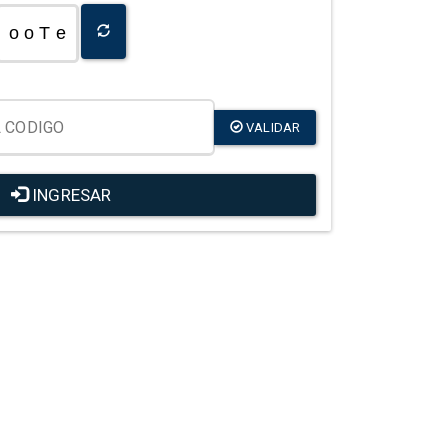
o o T e
VALIDAR
INGRESAR