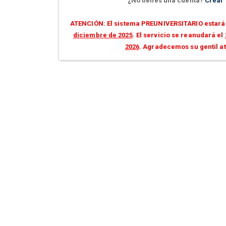
¿No tienes una cuenta?
Crear
ATENCIÓN: El sistema PREUNIVERSITARIO estará 
diciembre de 2025
. El servicio se reanudará el
2026
. Agradecemos su gentil a