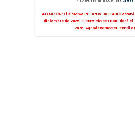
¿No tienes una cuenta?
Crear
ATENCIÓN: El sistema PREUNIVERSITARIO estará 
diciembre de 2025
. El servicio se reanudará el
2026
. Agradecemos su gentil a