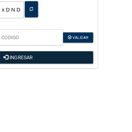
x D N D
VALIDAR
INGRESAR