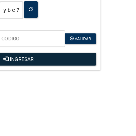
y b c 7
VALIDAR
INGRESAR