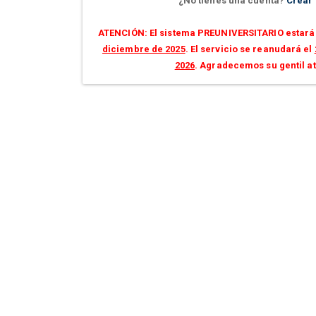
¿No tienes una cuenta?
Crear
ATENCIÓN: El sistema PREUNIVERSITARIO estará 
diciembre de 2025
. El servicio se reanudará el
2026
. Agradecemos su gentil a