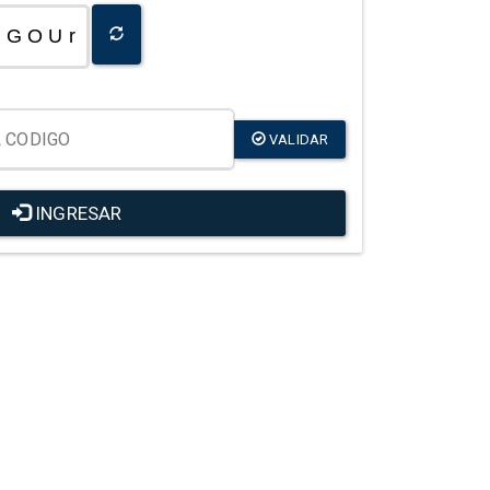
G O U r
VALIDAR
INGRESAR