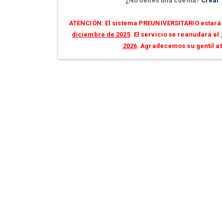
¿No tienes una cuenta?
Crear
ATENCIÓN: El sistema PREUNIVERSITARIO estará 
diciembre de 2025
. El servicio se reanudará el
2026
. Agradecemos su gentil a