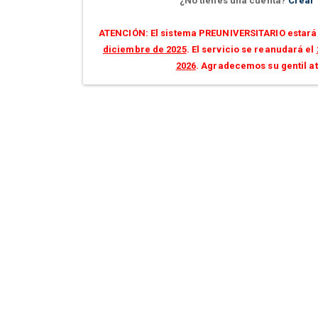
¿No tienes una cuenta?
Crear
ATENCIÓN: El sistema PREUNIVERSITARIO estará 
diciembre de 2025
. El servicio se reanudará el
2026
. Agradecemos su gentil a