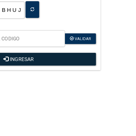
B H U J
VALIDAR
INGRESAR