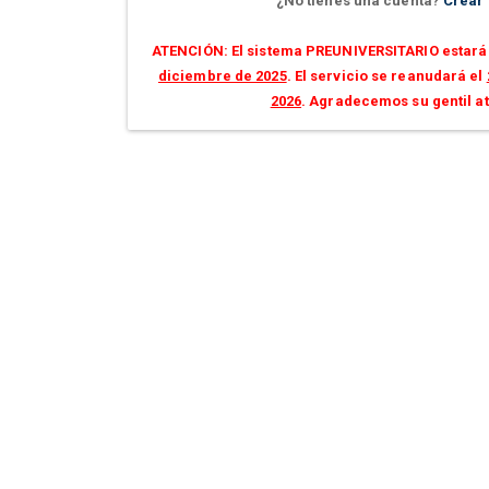
¿No tienes una cuenta?
Crear
ATENCIÓN: El sistema PREUNIVERSITARIO estará 
diciembre de 2025
. El servicio se reanudará el
2026
. Agradecemos su gentil a