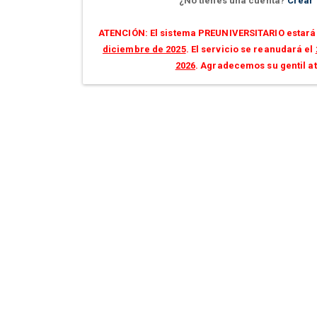
¿No tienes una cuenta?
Crear
ATENCIÓN: El sistema PREUNIVERSITARIO estará 
diciembre de 2025
. El servicio se reanudará el
2026
. Agradecemos su gentil a