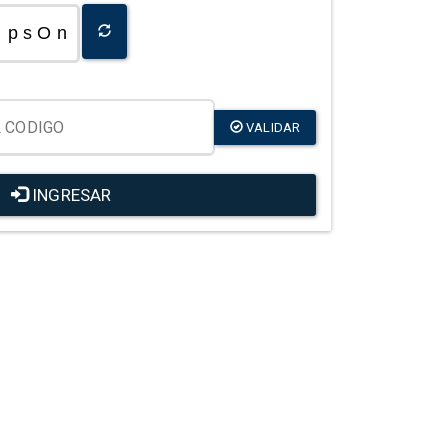
p s O n
VALIDAR
INGRESAR