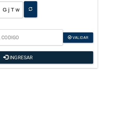
G j T w
VALIDAR
INGRESAR