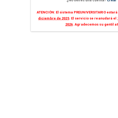
¿No tienes una cuenta?
Crear
ATENCIÓN: El sistema PREUNIVERSITARIO estará 
diciembre de 2025
. El servicio se reanudará el
2026
. Agradecemos su gentil a