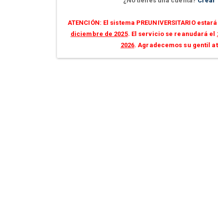
¿No tienes una cuenta?
Crear
ATENCIÓN: El sistema PREUNIVERSITARIO estará 
diciembre de 2025
. El servicio se reanudará el
2026
. Agradecemos su gentil a