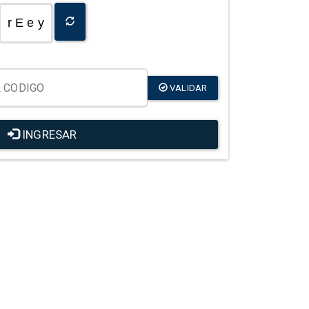
r E e y
VALIDAR
INGRESAR