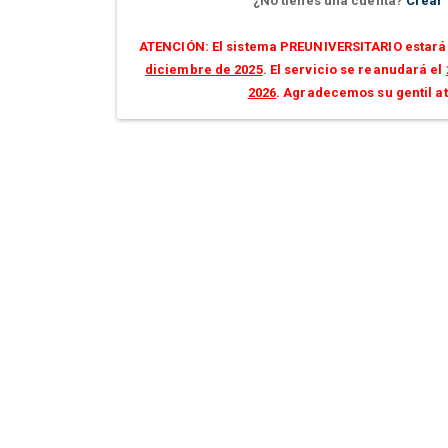
¿No tienes una cuenta?
Crear
ATENCIÓN: El sistema PREUNIVERSITARIO estará 
diciembre de 2025
. El servicio se reanudará el
2026
. Agradecemos su gentil a