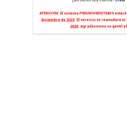
¿No tienes una cuenta?
Crear
ATENCIÓN: El sistema PREUNIVERSITARIO estará 
diciembre de 2025
. El servicio se reanudará el
2026
. Agradecemos su gentil a