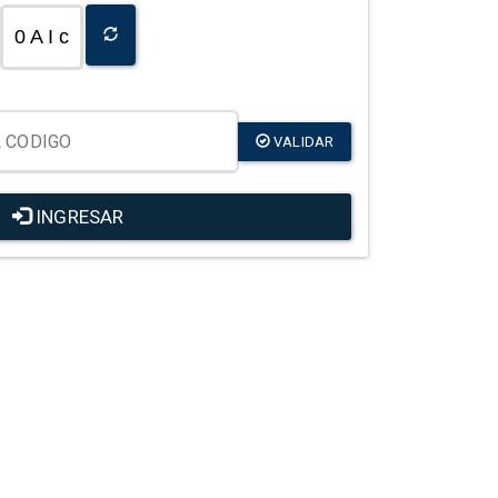
0 A I c
VALIDAR
INGRESAR