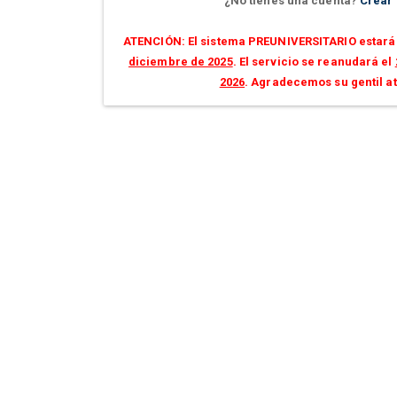
¿No tienes una cuenta?
Crear
ATENCIÓN: El sistema PREUNIVERSITARIO estará 
diciembre de 2025
. El servicio se reanudará el
2026
. Agradecemos su gentil a