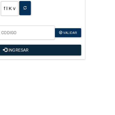
f l K v
VALIDAR
INGRESAR