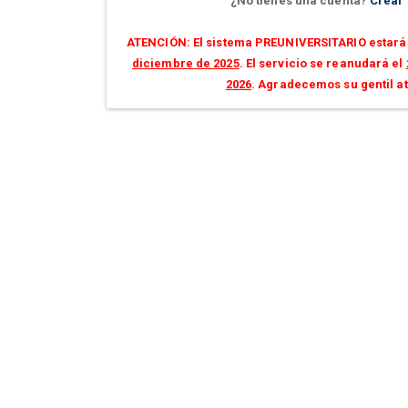
¿No tienes una cuenta?
Crear
ATENCIÓN: El sistema PREUNIVERSITARIO estará 
diciembre de 2025
. El servicio se reanudará el
2026
. Agradecemos su gentil a