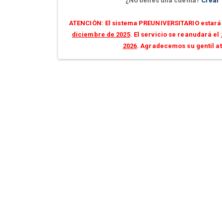
¿No tienes una cuenta?
Crear
ATENCIÓN: El sistema PREUNIVERSITARIO estará 
diciembre de 2025
. El servicio se reanudará el
2026
. Agradecemos su gentil a