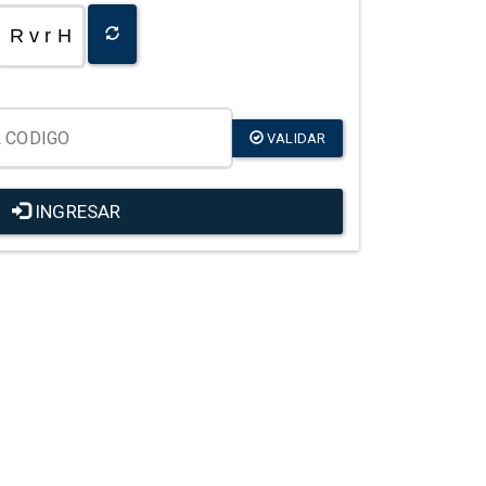
R v r H
VALIDAR
INGRESAR