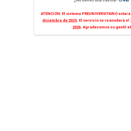
¿No tienes una cuenta?
Crear
ATENCIÓN: El sistema PREUNIVERSITARIO estará 
diciembre de 2025
. El servicio se reanudará el
2026
. Agradecemos su gentil a