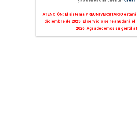
¿No tienes una cuenta?
Crear
ATENCIÓN: El sistema PREUNIVERSITARIO estará 
diciembre de 2025
. El servicio se reanudará el
2026
. Agradecemos su gentil a