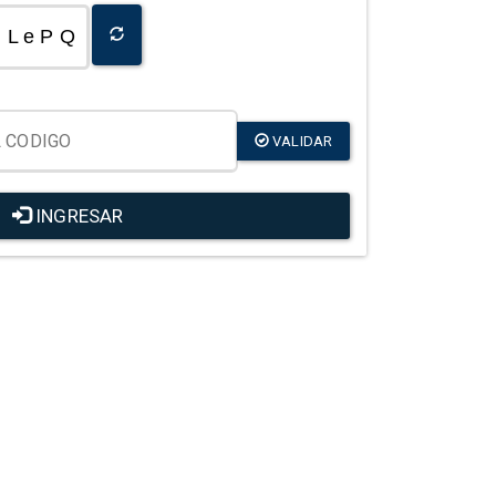
L e P Q
VALIDAR
INGRESAR