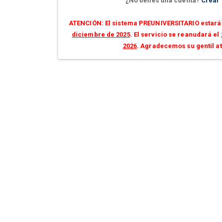
¿No tienes una cuenta?
Crear
ATENCIÓN: El sistema PREUNIVERSITARIO estará 
diciembre de 2025
. El servicio se reanudará el
2026
. Agradecemos su gentil a