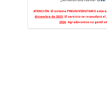
¿No tienes una cuenta?
Crear
ATENCIÓN: El sistema PREUNIVERSITARIO estará 
diciembre de 2025
. El servicio se reanudará el
2026
. Agradecemos su gentil a