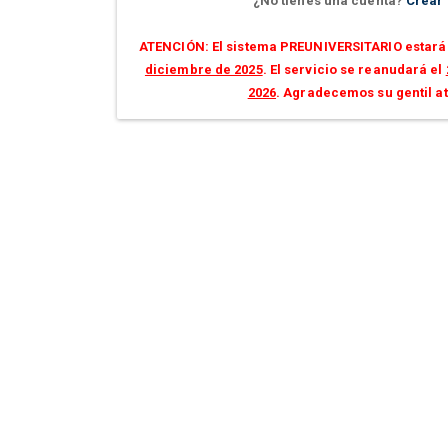
¿No tienes una cuenta?
Crear
ATENCIÓN: El sistema PREUNIVERSITARIO estará 
diciembre de 2025
. El servicio se reanudará el
2026
. Agradecemos su gentil a