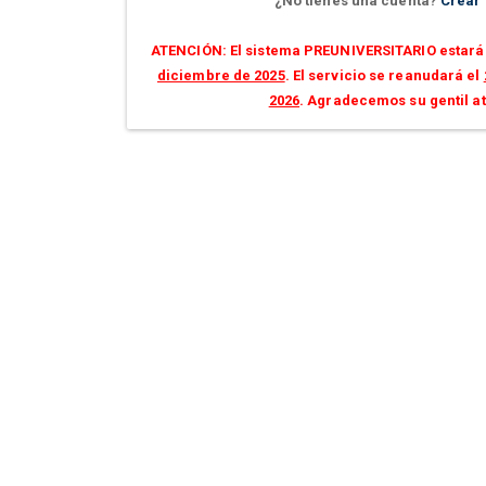
¿No tienes una cuenta?
Crear
ATENCIÓN: El sistema PREUNIVERSITARIO estará 
diciembre de 2025
. El servicio se reanudará el
2026
. Agradecemos su gentil a