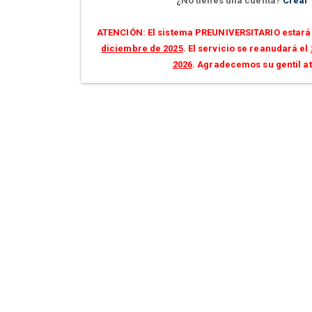
¿No tienes una cuenta?
Crear
ATENCIÓN: El sistema PREUNIVERSITARIO estará 
diciembre de 2025
. El servicio se reanudará el
2026
. Agradecemos su gentil a