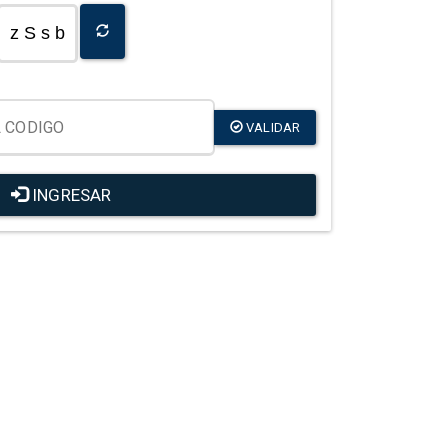
z S s b
VALIDAR
INGRESAR