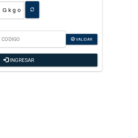
G k g o
VALIDAR
INGRESAR