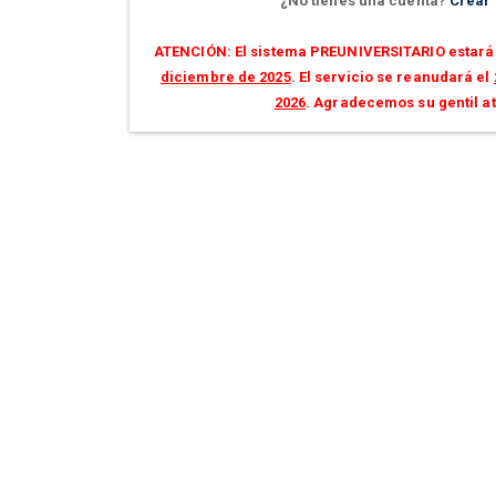
¿No tienes una cuenta?
Crear
ATENCIÓN: El sistema PREUNIVERSITARIO estará 
diciembre de 2025
. El servicio se reanudará el
2026
. Agradecemos su gentil a