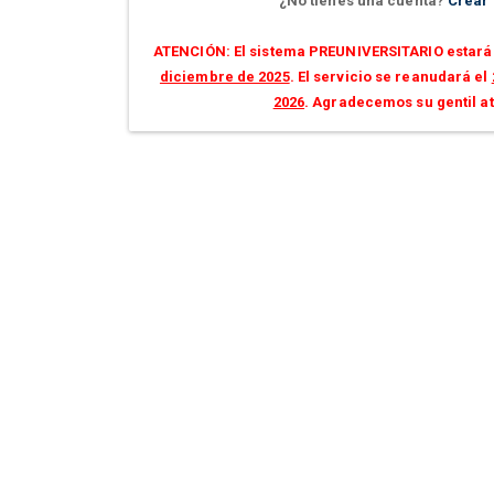
¿No tienes una cuenta?
Crear
ATENCIÓN: El sistema PREUNIVERSITARIO estará 
diciembre de 2025
. El servicio se reanudará el
2026
. Agradecemos su gentil a