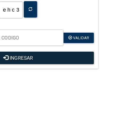
e h c 3
VALIDAR
INGRESAR