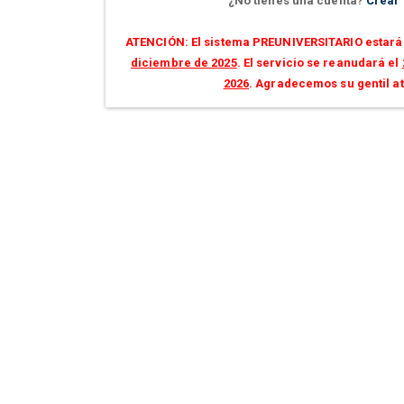
¿No tienes una cuenta?
Crear
ATENCIÓN: El sistema PREUNIVERSITARIO estará 
diciembre de 2025
. El servicio se reanudará el
2026
. Agradecemos su gentil a