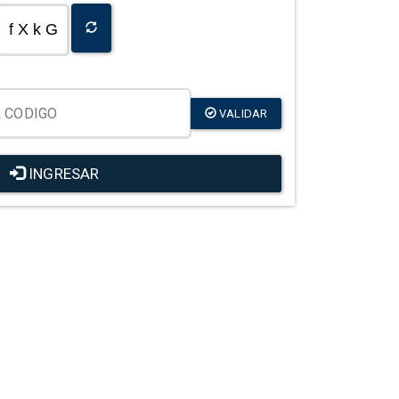
f X k G
VALIDAR
INGRESAR