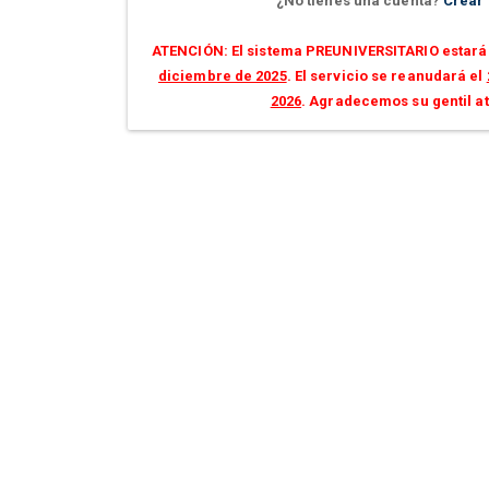
¿No tienes una cuenta?
Crear
ATENCIÓN: El sistema PREUNIVERSITARIO estará 
diciembre de 2025
. El servicio se reanudará el
2026
. Agradecemos su gentil a