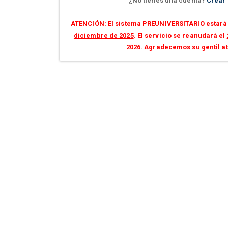
¿No tienes una cuenta?
Crear
ATENCIÓN: El sistema PREUNIVERSITARIO estará 
diciembre de 2025
. El servicio se reanudará el
2026
. Agradecemos su gentil a