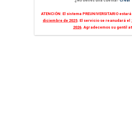
¿No tienes una cuenta?
Crear
ATENCIÓN: El sistema PREUNIVERSITARIO estará 
diciembre de 2025
. El servicio se reanudará el
2026
. Agradecemos su gentil a