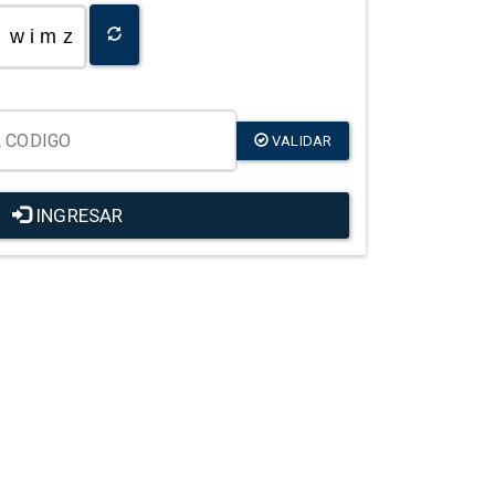
w i m z
VALIDAR
INGRESAR