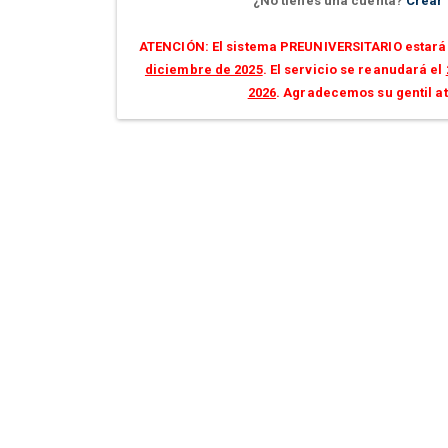
¿No tienes una cuenta?
Crear
ATENCIÓN: El sistema PREUNIVERSITARIO estará 
diciembre de 2025
. El servicio se reanudará el
2026
. Agradecemos su gentil a