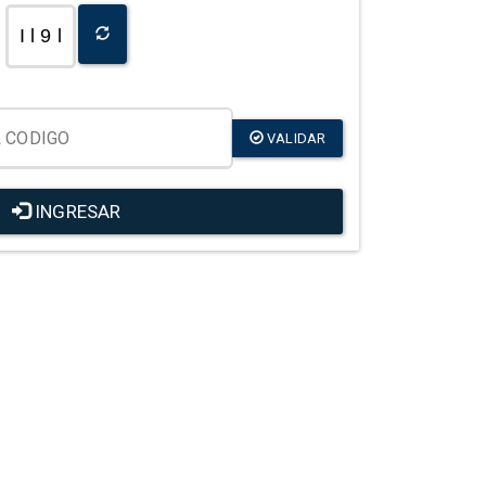
I l 9 l
VALIDAR
INGRESAR