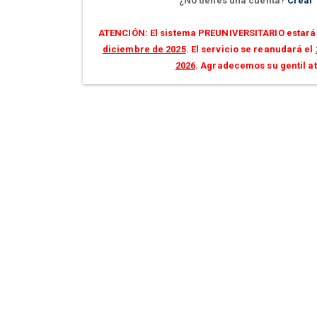
¿No tienes una cuenta?
Crear
ATENCIÓN: El sistema PREUNIVERSITARIO estará 
diciembre de 2025
. El servicio se reanudará el
2026
. Agradecemos su gentil a