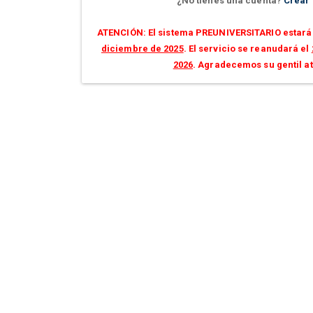
¿No tienes una cuenta?
Crear
ATENCIÓN: El sistema PREUNIVERSITARIO estará 
diciembre de 2025
. El servicio se reanudará el
2026
. Agradecemos su gentil a