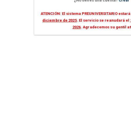
¿No tienes una cuenta?
Crear
ATENCIÓN: El sistema PREUNIVERSITARIO estará 
diciembre de 2025
. El servicio se reanudará el
2026
. Agradecemos su gentil a