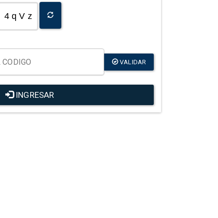
4 q V z
VALIDAR
INGRESAR