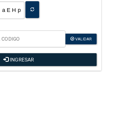
a E H p
VALIDAR
INGRESAR