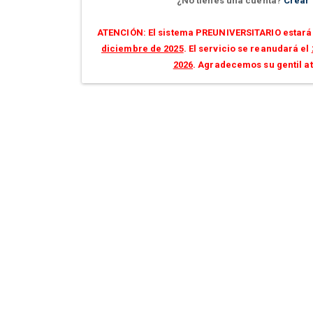
¿No tienes una cuenta?
Crear
ATENCIÓN: El sistema PREUNIVERSITARIO estará 
diciembre de 2025
. El servicio se reanudará el
2026
. Agradecemos su gentil a