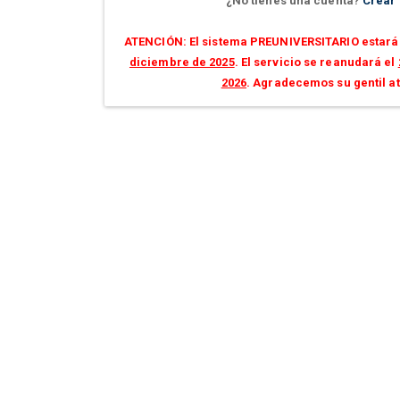
¿No tienes una cuenta?
Crear
ATENCIÓN: El sistema PREUNIVERSITARIO estará 
diciembre de 2025
. El servicio se reanudará el
2026
. Agradecemos su gentil a