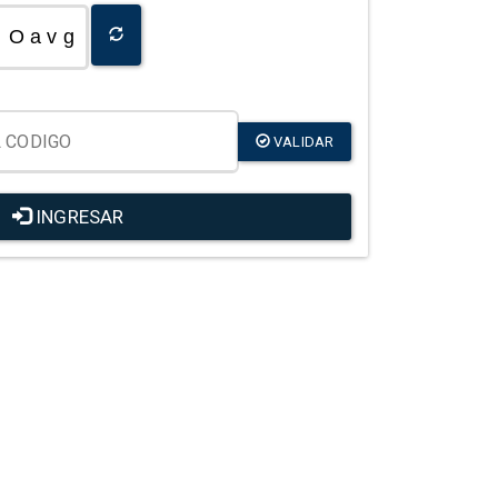
O a v g
VALIDAR
INGRESAR