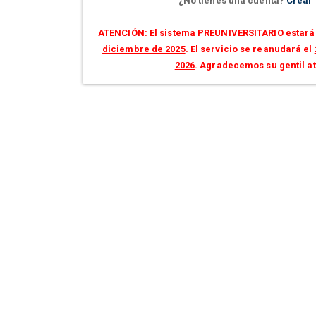
¿No tienes una cuenta?
Crear
ATENCIÓN: El sistema PREUNIVERSITARIO estará 
diciembre de 2025
. El servicio se reanudará el
2026
. Agradecemos su gentil a