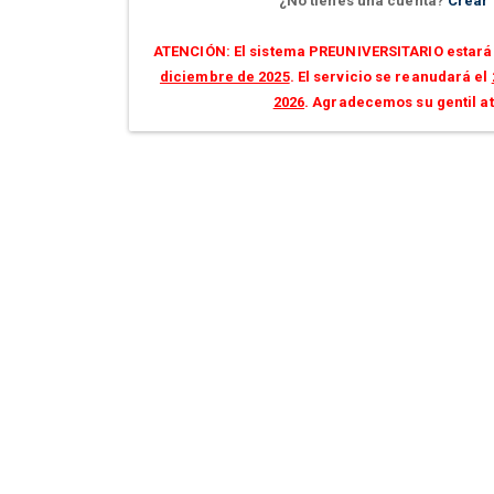
¿No tienes una cuenta?
Crear
ATENCIÓN: El sistema PREUNIVERSITARIO estará 
diciembre de 2025
. El servicio se reanudará el
2026
. Agradecemos su gentil a