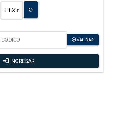
L I X r
VALIDAR
INGRESAR