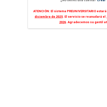
¿No tienes una cuenta?
Crear
ATENCIÓN: El sistema PREUNIVERSITARIO estará 
diciembre de 2025
. El servicio se reanudará el
2026
. Agradecemos su gentil a