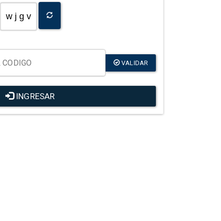
w j g v
VALIDAR
INGRESAR