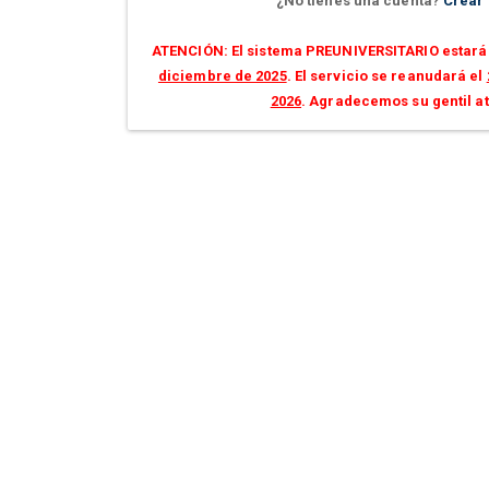
¿No tienes una cuenta?
Crear
ATENCIÓN: El sistema PREUNIVERSITARIO estará 
diciembre de 2025
. El servicio se reanudará el
2026
. Agradecemos su gentil a