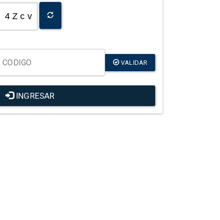
4 Z c v
VALIDAR
INGRESAR