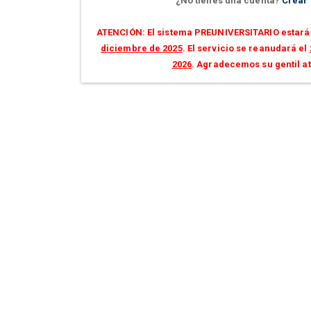
¿No tienes una cuenta?
Crear
ATENCIÓN: El sistema PREUNIVERSITARIO estará 
diciembre de 2025
. El servicio se reanudará el
2026
. Agradecemos su gentil a