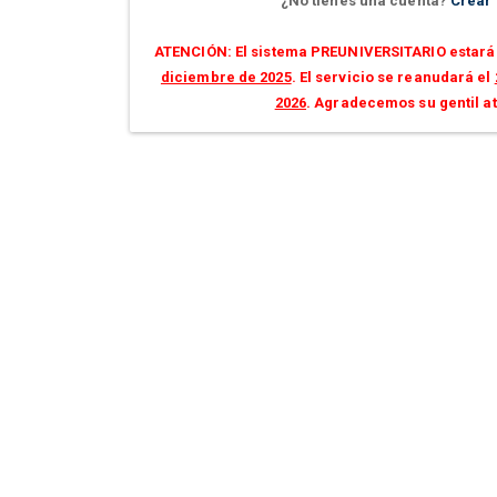
¿No tienes una cuenta?
Crear
ATENCIÓN: El sistema PREUNIVERSITARIO estará 
diciembre de 2025
. El servicio se reanudará el
2026
. Agradecemos su gentil a