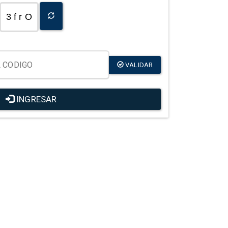
3 f r O
VALIDAR
INGRESAR