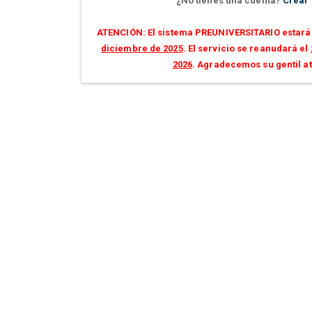
¿No tienes una cuenta?
Crear
ATENCIÓN: El sistema PREUNIVERSITARIO estará 
diciembre de 2025
. El servicio se reanudará el
2026
. Agradecemos su gentil a