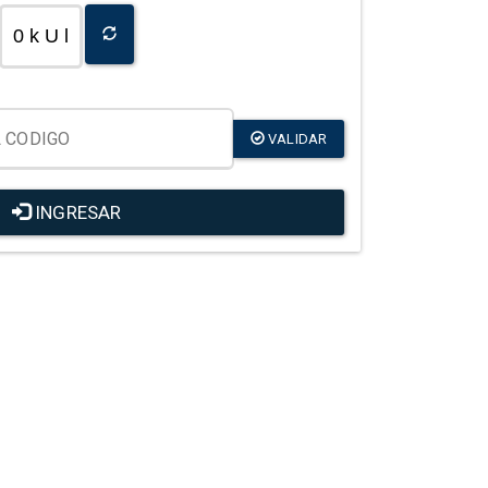
0 k U l
VALIDAR
INGRESAR