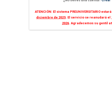
¿No tienes una cuenta?
Crear
ATENCIÓN: El sistema PREUNIVERSITARIO estará 
diciembre de 2025
. El servicio se reanudará el
2026
. Agradecemos su gentil a