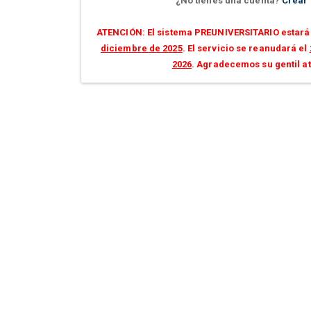
¿No tienes una cuenta?
Crear
ATENCIÓN: El sistema PREUNIVERSITARIO estará 
diciembre de 2025
. El servicio se reanudará el
2026
. Agradecemos su gentil a