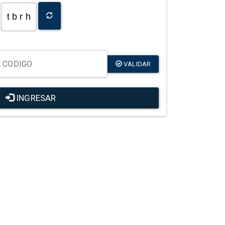
t b r h
VALIDAR
INGRESAR