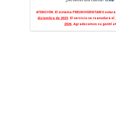
¿No tienes una cuenta?
Crear
ATENCIÓN: El sistema PREUNIVERSITARIO estará 
diciembre de 2025
. El servicio se reanudará el
2026
. Agradecemos su gentil a