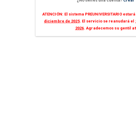
¿No tienes una cuenta?
Crear
ATENCIÓN: El sistema PREUNIVERSITARIO estará 
diciembre de 2025
. El servicio se reanudará el
2026
. Agradecemos su gentil a