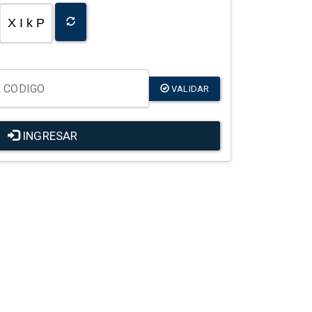
X I k P
VALIDAR
INGRESAR