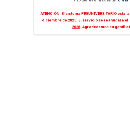
¿No tienes una cuenta?
Crear
ATENCIÓN: El sistema PREUNIVERSITARIO estará 
diciembre de 2025
. El servicio se reanudará el
2026
. Agradecemos su gentil a