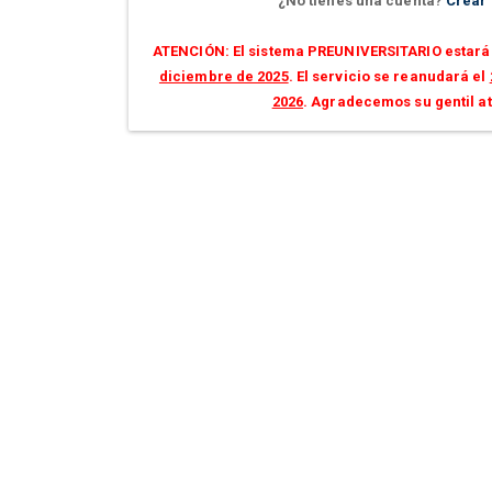
¿No tienes una cuenta?
Crear
ATENCIÓN: El sistema PREUNIVERSITARIO estará 
diciembre de 2025
. El servicio se reanudará el
2026
. Agradecemos su gentil a