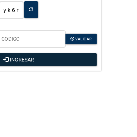
y k 6 n
VALIDAR
INGRESAR