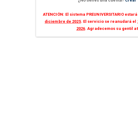
¿No tienes una cuenta?
Crear
ATENCIÓN: El sistema PREUNIVERSITARIO estará 
diciembre de 2025
. El servicio se reanudará el
2026
. Agradecemos su gentil a