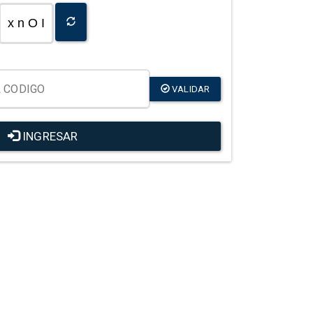
x n O I
VALIDAR
INGRESAR