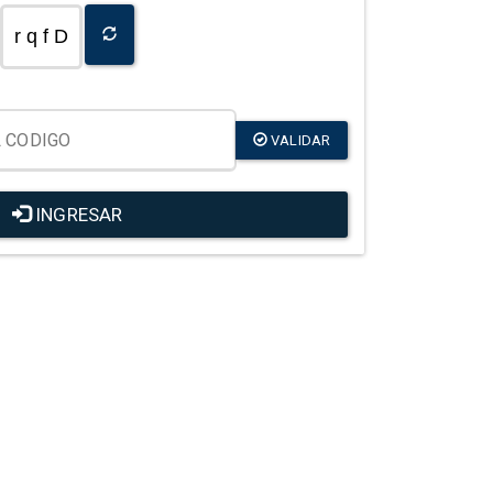
r q f D
VALIDAR
INGRESAR