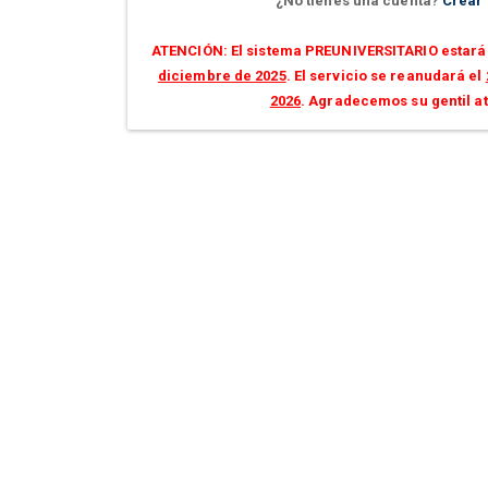
¿No tienes una cuenta?
Crear
ATENCIÓN: El sistema PREUNIVERSITARIO estará 
diciembre de 2025
. El servicio se reanudará el
2026
. Agradecemos su gentil a