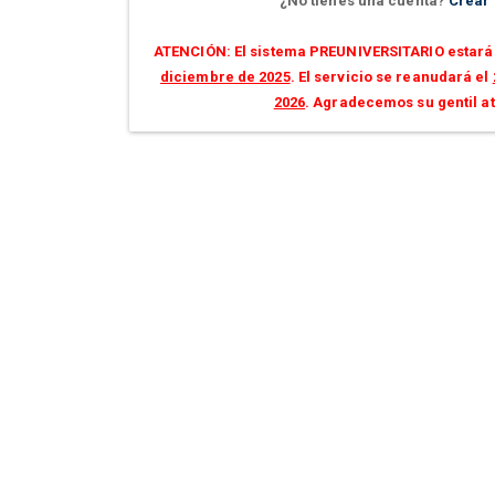
¿No tienes una cuenta?
Crear
ATENCIÓN: El sistema PREUNIVERSITARIO estará 
diciembre de 2025
. El servicio se reanudará el
2026
. Agradecemos su gentil a