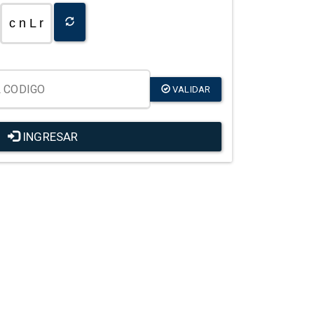
c n L r
VALIDAR
INGRESAR